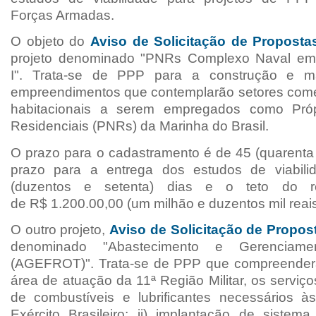
Forças Armadas.
O objeto do
A
viso de Solicitação de Propost
projeto denominado "PNRs C
omplexo Naval e
m
I". Trata-se de PPP para a
construção e m
empreendimentos
que contemplarão setores come
habitacionais a serem
empregados como Próp
Residenciais (PNRs) da
Marinha do Brasil.
O prazo para o cadastramento é de 45 (quarenta 
prazo para a entrega dos estudos de viabil
(duzentos e setenta) dias e o teto do r
de
R$
1.200.00,00 (um milhão e duzentos mil reais
O outro projeto,
A
viso de Solicitação de Propo
denominado "A
bastecimento e Gerenciam
(AGEFROT)". Trata-se de PPP
que compreenderá
área de
atuação da 11ª Região Militar, os serviço
de combustíveis e lubrificantes necessários 
Exército Brasileiro; ii) implantação de sistem