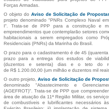
Forças Armadas.
O objeto do
A
viso de Solicitação de Propost
projeto denominado "PNRs C
omplexo Naval e
m
I". Trata-se de PPP para a
construção e m
empreendimentos
que contemplarão setores come
habitacionais a serem
empregados como Próp
Residenciais (PNRs) da
Marinha do Brasil.
O prazo para o cadastramento é de 45 (quarenta 
prazo para a entrega dos estudos de viabil
(duzentos e setenta) dias e o teto do r
de
R$
1.200.00,00 (um milhão e duzentos mil reais
O outro projeto,
A
viso de Solicitação de Propo
denominado "A
bastecimento e Gerenciam
(AGEFROT)". Trata-se de PPP
que compreenderá
área de
atuação da 11ª Região Militar, os serviço
de combustíveis e lubrificantes necessários 
Exército Brasileiro; ii) implantação de sistem