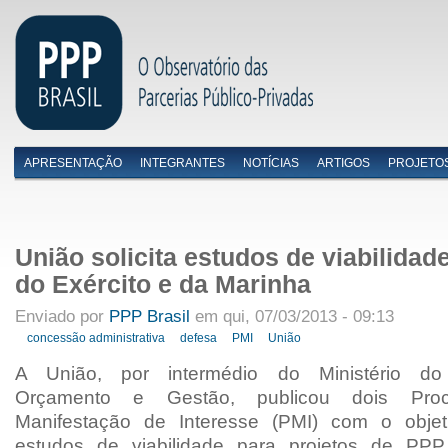
APRESENTAÇÃO
INTEGRANTES
NOTÍCIAS
ARTIGOS
PROJETO
Menu primário
União solicita estudos de viabilida
do Exército e da Marinha
Enviado por
PPP Brasil
em qui, 07/03/2013 - 09:13
concessão administrativa
defesa
PMI
União
A União, por intermédio do Ministério do 
Orçamento e Gestão, publicou dois Pro
Manifestação de Interesse (PMI) com o objeti
estudos de viabilidade para projetos de PPP