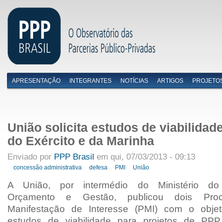
APRESENTAÇÃO
INTEGRANTES
NOTÍCIAS
ARTIGOS
PROJETO
Menu primário
União solicita estudos de viabilida
do Exército e da Marinha
Enviado por
PPP Brasil
em qui, 07/03/2013 - 09:13
concessão administrativa
defesa
PMI
União
A União, por intermédio do Ministério do 
Orçamento e Gestão, publicou dois Pro
Manifestação de Interesse (PMI) com o objeti
estudos de viabilidade para projetos de PPP