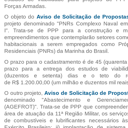
Forças Armadas.
O objeto do
A
viso de Solicitação de Propost
projeto denominado "PNRs C
omplexo Naval e
m
I". Trata-se de PPP para a
construção e m
empreendimentos
que contemplarão setores come
habitacionais a serem
empregados como Próp
Residenciais (PNRs) da
Marinha do Brasil.
O prazo para o cadastramento é de 45 (quarenta 
prazo para a entrega dos estudos de viabil
(duzentos e setenta) dias e o teto do r
de
R$
1.200.00,00 (um milhão e duzentos mil reais
O outro projeto,
A
viso de Solicitação de Propo
denominado "A
bastecimento e Gerenciam
(AGEFROT)". Trata-se de PPP
que compreenderá
área de
atuação da 11ª Região Militar, os serviço
de combustíveis e lubrificantes necessários 
Exército Brasileiro; ii) implantação de sistem