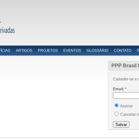
ÍCIAS
ARTIGOS
PROJETOS
EVENTOS
GLOSSÁRIO
CONTATO
PPP Brasil 
Cadastre-se e r
Email:
*
Assinar
Cancelar i