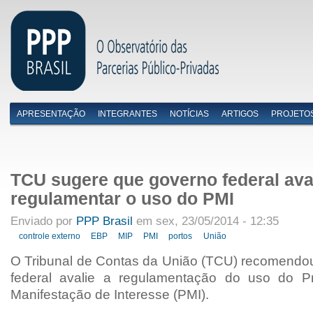
APRESENTAÇÃO
INTEGRANTES
NOTÍCIAS
ARTIGOS
PROJETO
Menu primário
TCU sugere que governo federal ava
regulamentar o uso do PMI
Enviado por
PPP Brasil
em sex, 23/05/2014 - 12:35
controle externo
EBP
MIP
PMI
portos
União
O Tribunal de Contas da União (TCU)
recomendou
federal avalie a regulamentação do uso do P
Manifestação de Interesse (PMI).