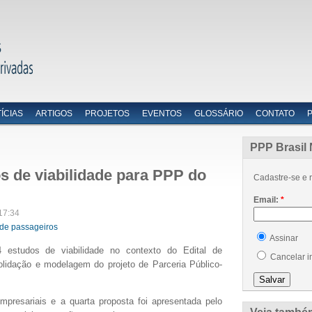
ÍCIAS
ARTIGOS
PROJETOS
EVENTOS
GLOSSÁRIO
CONTATO
PPP Brasil 
os de viabilidade para PPP do
Cadastre-se e r
Email:
*
17:34
 de passageiros
Assinar
4 estudos de viabilidade no contexto do Edital de
Cancelar i
olidação e
modelagem do projeto de Parceria Público-
mpresariais e a quarta proposta foi apresentada pelo