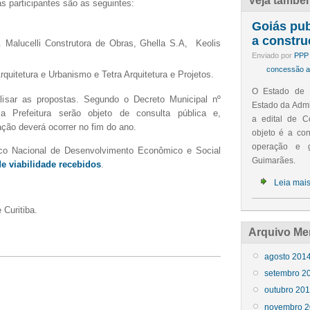
Veja també
 participantes são as seguintes:
Goiás pub
a constru
 Malucelli Construtora de Obras, Ghella S.A, Keolis
Enviado por
PPP 
concessão ad
rquitetura e Urbanismo e Tetra Arquitetura e Projetos.
O Estado de G
alisar as propostas. Segundo o Decreto Municipal
nº
Estado da Admin
a Prefeitura serão objeto de consulta pública e,
a edital de Co
itação deverá ocorrer no fim do ano.
objeto é a con
operação e g
nco Nacional de Desenvolvimento Econômico e Social
Guimarães.
e viabilidade recebidos
.
Leia mai
 Curitiba.
Arquivo Me
agosto 201
setembro 2
outubro 20
novembro 2