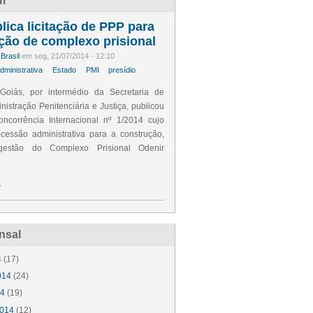
m
lica licitação de PPP para
ção de complexo prisional
Brasil
em seg, 21/07/2014 - 12:10
ministrativa
Estado
PMI
presídio
oiás, por intermédio da Secretaria de
istração Penitenciária e Justiça, publicou
ncorrência Internacional nº 1/2014 cujo
cessão administrativa para a construção,
estão do Complexo Prisional Odenir
s
nsal
4
(17)
014
(24)
14
(19)
014
(12)