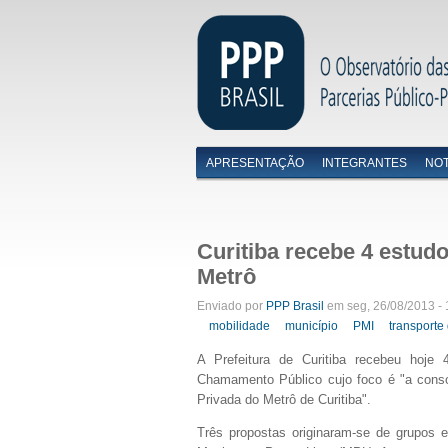
APRESENTAÇÃO
INTEGRANTES
NOT
Menu primário
Curitiba recebe 4 estud
Metrô
Enviado por
PPP Brasil
em seg, 26/08/2013 - 
mobilidade
município
PMI
transporte
A Prefeitura de Curitiba recebeu hoje 
Chamamento Público cujo foco é "
a cons
Privada do Metrô de Curitiba".
Três propostas originaram-se de grupos e