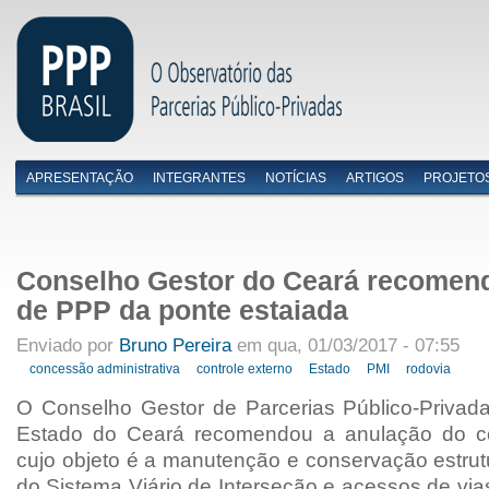
APRESENTAÇÃO
INTEGRANTES
NOTÍCIAS
ARTIGOS
PROJETO
Menu primário
Conselho Gestor do Ceará recomen
de PPP da ponte estaiada
Enviado por
Bruno Pereira
em qua, 01/03/2017 - 07:55
concessão administrativa
controle externo
Estado
PMI
rodovia
O Conselho Gestor de Parcerias Público-Priva
Estado do Ceará recomendou a anulação do c
cujo objeto é a manutenção e conservação estrutu
do Sistema Viário de Interseção e acessos de vi