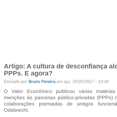
APRESENTAÇÃO
INTEGRANTES
NOTÍCIAS
ARTIGOS
PROJETO
Menu primário
Artigo: A cultura de desconfiança a
PPPs. E agora?
Enviado por
Bruno Pereira
em qui, 25/05/2017 - 13:34
O Valor Econômico publicou várias matéria
menções às parcerias público-privadas (PPPs) 
colaborações premiadas de antigos funcion
Odebrecht.