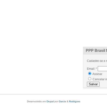
ÍCIAS
ARTIGOS
PROJETOS
EVENTOS
GLOSSÁRIO
CONTATO
PPP Brasil 
Cadastre-se e r
Email:
*
Assinar
Cancelar i
Desenvolvido em
Drupal
por
Garcia
&
Rodrigues