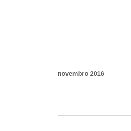
APRESENTAÇÃO
INTEGRANTES
NOT
Menu primário
novembro 2016