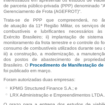
interessados em apresentar os estudos de viabil
de parceria público-privada (PPP)
denominado "
Gerenciamento
de Frota (AGEFROT)
".
Trata-se de PPP
que compreenderá, no âm
de
atuação da 11ª Região Militar, os serviços de
combustíveis e lubrificantes necessários à
Exército Brasileiro; ii) implantação de sistem
monitoramento da
frota terrestre e o controle do 
consumo de combustíveis utilizados durante seu 
iii) a construção, a
modernização, a manutençã
dos postos de abastecimento de propriedad
Brasileiro.
O
Procedimento de Manifestação de 
foi publicado em março.
Foram autorizadas duas empresas:
KPMG Structured Finance S.A.; e
LRX Administração e Empreendimentos LTDA.
O prazo para a entrega dos estudos de viabil