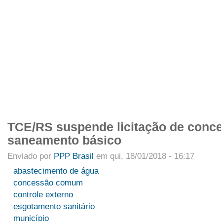
APRESENTAÇÃO
INTEGRANTES
NOTÍCIAS
ARTIGOS
PROJETO
Menu primário
TCE/RS suspende licitação de conc
saneamento básico
Enviado por
PPP Brasil
em qui, 18/01/2018 - 16:17
abastecimento de água
concessão comum
controle externo
esgotamento sanitário
município