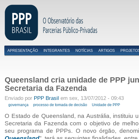
APRESENTAÇÃO
INTEGRANTES
NOTÍCIAS
ARTIGOS
PROJETO
Menu primário
Queensland cria unidade de PPP jun
Secretaria da Fazenda
Enviado por
PPP Brasil
em sex, 13/07/2012 - 09:43
governança
processo de tomada de decisão
Unidade de PPP
O Estado de Queensland, na Austrália, instituiu 
Secretaria da Fazenda com o objetivo de melho
seu programa de PPPs. O novo órgão, denomi
Queensland
", terá as seguintes finalidades, entre