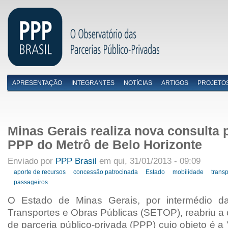
APRESENTAÇÃO
INTEGRANTES
NOTÍCIAS
ARTIGOS
PROJETO
Menu primário
Minas Gerais realiza nova consulta 
PPP do Metrô de Belo Horizonte
Enviado por
PPP Brasil
em qui, 31/01/2013 - 09:09
aporte de recursos
concessão patrocinada
Estado
mobilidade
trans
passageiros
O Estado de Minas Gerais, por intermédio da
Transportes e Obras Públicas (SETOP), reabriu a 
de parceria público-privada (PPP) cujo objeto é a