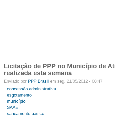
APRESENTAÇÃO
INTEGRANTES
NOTÍCIAS
ARTIGOS
PROJETO
Menu primário
Licitação de PPP no Município de At
realizada esta semana
Enviado por
PPP Brasil
em seg, 21/05/2012 - 08:47
concessão administrativa
esgotamento
município
SAAE
saneamento básico