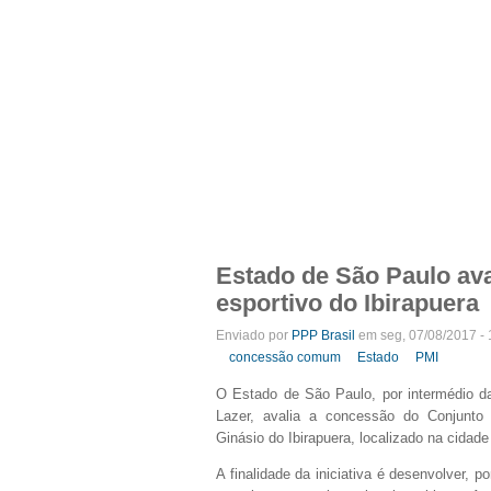
APRESENTAÇÃO
INTEGRANTES
NOT
Menu primário
Estado de São Paulo av
esportivo do Ibirapuera
Enviado por
PPP Brasil
em seg, 07/08/2017 - 
concessão comum
Estado
PMI
O Estado de São Paulo, por intermédio d
Lazer, avalia a concessão do Conjunt
Ginásio do Ibirapuera, localizado na cidad
A finalidade da iniciativa é desenvolver, p