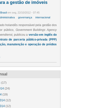
ra a gestão de imóveis
Brasil
em seg, 22/10/2012 - 07:45
ministrativa
governança
internacional
ado holandês responsável pela gestão dos
or público,
Government Buildings Agency
wendienst
, publicou a
versão em inglês do
trato de parceria público-privada (PPP)
ução, manutenção e operação de prédios
s
nsal
4
(17)
014
(24)
14
(19)
014
(12)
014
(12)