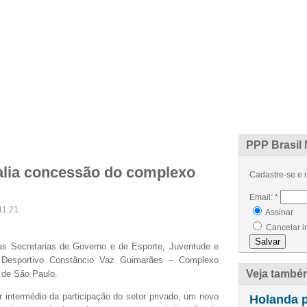
ÍCIAS
ARTIGOS
PROJETOS
EVENTOS
GLOSSÁRIO
CONTATO
PPP Brasil 
alia concessão do complexo
Cadastre-se e r
Email:
*
11:21
Assinar
Cancelar i
as Secretarias de Governo e de Esporte, Juventude e
o Desportivo Constâncio Vaz Guimarães – Complexo
Veja també
e de São Paulo.
or intermédio da participação do setor privado, um novo
Holanda p