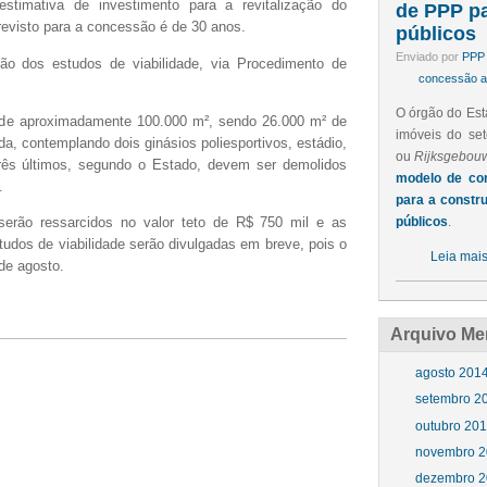
 estimativa de investimento para a revitalização do
de PPP pa
evisto para a concessão é de 30 anos.
públicos
Enviado por
PPP 
ão dos estudos de viabilidade, via Procedimento de
concessão ad
O órgão do Est
 de aproximadamente 100.000 m², sendo 26.000 m² de
imóveis do set
a, contemplando dois ginásios poliesportivos, estádio,
ou
Rijksgebou
três últimos, segundo o Estado, devem ser demolidos
modelo de con
.
para a constr
públicos
.
serão ressarcidos no valor teto de R$ 750 mil e as
udos de viabilidade serão divulgadas em breve, pois o
Leia mai
de agosto.
Arquivo Me
agosto 201
setembro 2
outubro 20
novembro 2
dezembro 2