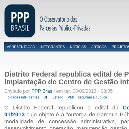
APRESENTAÇÃO
INTEGRANTES
NOTÍCIAS
ARTIGOS
PROJETO
Menu primário
Distrito Federal republica edital de 
implantação de Centro de Gestão In
Enviado por
PPP Brasil
em ter, 03/09/2013 - 08:05
cidades inteligentes
DF
Estado
PMI
segurança pública
O Distrito Federal republicou o edital da
Co
01/2013
cujo objeto é a "outorga de Parceria Púb
modalidade de concessão administrativa, par
desenvolvimento, operação, manutenção, gestão 