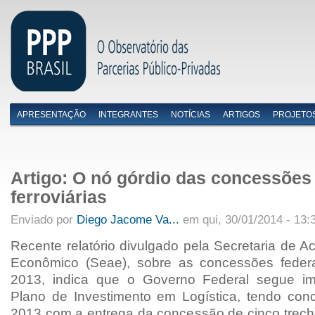
APRESENTAÇÃO
INTEGRANTES
NOTÍCIAS
ARTIGOS
PROJETO
Menu primário
Artigo: O nó górdio das concessões
ferroviárias
Enviado por
Diego Jacome Va...
em qui, 30/01/2014 - 13:
Recente relatório divulgado pela Secretaria de
Econômico (Seae), sobre as concessões federa
2013, indica que o Governo Federal segue i
Plano de Investimento em Logística, tendo con
2013 com a entrega da concessão de cinco trecho