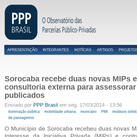
APRESENTAÇÃO
INTEGRANTES
NOTÍCIAS
ARTIGOS
PROJETO
Menu primário
Sorocaba recebe duas novas MIPs e
consultoria externa para assessorar
publicados
Enviado por
PPP Brasil
em seg, 17/03/2014 - 13:56
iluminação pública
mobilidade urbana
município
PMI
resíduos sólid
de passageiros
O Município de Sorocaba recebeu duas novas M
Interesse da Iniciativa Privada (MIPs) e con