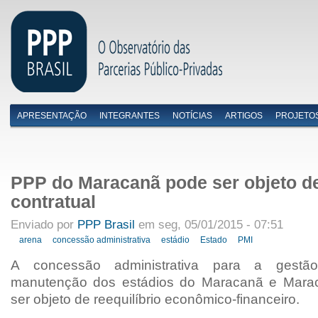
APRESENTAÇÃO
INTEGRANTES
NOTÍCIAS
ARTIGOS
PROJETO
Menu primário
PPP do Maracanã pode ser objeto de
contratual
Enviado por
PPP Brasil
em seg, 05/01/2015 - 07:51
arena
concessão administrativa
estádio
Estado
PMI
A concessão administrativa para a gestã
manutenção dos estádios do Maracanã e Mara
ser objeto de reequilíbrio econômico-financeiro.