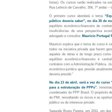
horas). Os cursos serão realizados na se
Rua Leôncio de Carvalho, 306, 7º andar – 
O primeiro curso abordará o tema
“Equ
público deveria saber”, no dia 30 de m
equilíbrio econômico-financeiro de contr
insuficiências de uma perspectiva econ
advogado e consultor,
Mauricio Portugal 
Mauricio explica que o tema do curso é c
todos na iniciativa privada que fazem ge
aqueles de obras e de longo prazo como 
equilíbrio econômico-financeiro é centr
contratos com a Administração Pública. Já 
econômico-jurídica que preside atualmente
deveria presidir.”
No dia 13 de abril, será a vez do curso
para a estruturação de PPPs”
, ministr
coordenador do PPP Brasil. O propósito de
do PMI, ressaltando os riscos e as oportun
público ou do interesse privado.
Segundo Bruno Pereira, em 2011, um dos p