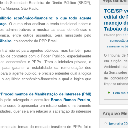
Veja també
de da Sociedade Brasileira de Direito Público (SBDP),
Vila Mariana, São Paulo.
TCE/SP ve
edital de
ilíbrio econômico-financeiro: o que todo agente
manejo de
arço
. O curso visa analisar a teoria tradicional sobre o
Taboão da
atos administrativos e mostrar as suas deficiências e
ômica, entre outros assuntos. Será ministrado pelo
Enviado por
PPP 
Ribeiro
, colaborador do PPP Brasil.
concessão ad
saneamento bá
entral não só para agentes públicos, mas também para
O Tribunal de 
stão de contratos com o Poder Público, especialmente
em função de
as concessões e PPPs. “Para a iniciativa privada, o
Ambiental Ltda.
al para garantir a estabilidade da remuneração dos
da Serra sobre
para o agente público, é preciso entender qual a lógica
de concessio
 o equilíbrio econômico-financeiro e qual a lógica que
limpeza urbana
Leia mai
 “Procedimentos de Manifestação de Interesse (PMI)
ado pelo advogado e consultor
Bruno Ramos Pereira
,
ste curso é apresentar um retrato sobre o instrumento
idades, quer seja em relação à satisfação do interesse
Arquivo Me
fevereiro 2
rincipais temas do mercado brasileiro de PPPs foi o