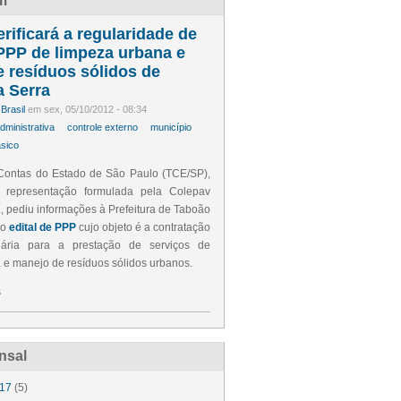
m
rificará a regularidade de
 PPP de limpeza urbana e
 resíduos sólidos de
 Serra
Brasil
em sex, 05/10/2012 - 08:34
ministrativa
controle externo
município
sico
Contas do Estado de São Paulo (TCE/SP),
 representação formulada pela Colepav
, pediu informações à Prefeitura de Taboão
 o
edital de PPP
cujo objeto é a contratação
nária para a prestação de serviços de
 e manejo de resíduos sólidos urbanos.
s
nsal
017
(5)