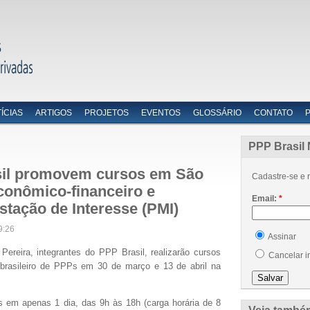
ÍCIAS
ARTIGOS
PROJETOS
EVENTOS
GLOSSÁRIO
CONTATO
PPP Brasil 
sil promovem cursos em São
Cadastre-se e r
econômico-financeiro e
Email:
*
tação de Interesse (PMI)
9:26
Assinar
Pereira, integrantes do PPP Brasil, realizarão cursos
Cancelar i
 brasileiro de PPPs em 30 de março e 13 de abril na
s em apenas 1 dia, das 9h às 18h (carga horária de 8