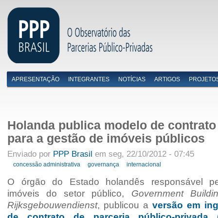
APRESENTAÇÃO
INTEGRANTES
NOTÍCIAS
ARTIGOS
PROJETO
Menu primário
Holanda publica modelo de contrat
para a gestão de imóveis públicos
Enviado por
PPP Brasil
em seg, 22/10/2012 - 07:45
concessão administrativa
governança
internacional
O órgão do Estado holandês responsável pe
imóveis do setor público,
Government Buildi
Rijksgebouwendienst
, publicou a
versão em in
de contrato de parceria público-privada