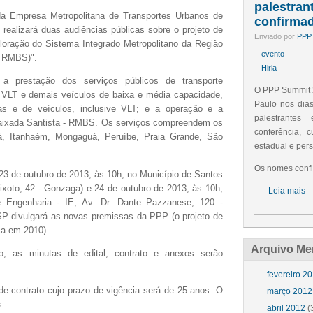
palestran
 da
Empresa Metropolitana de Transportes Urbanos de
confirma
ealizará duas audiências públicas sobre o projeto de
Enviado por
PPP 
loração
do Sistema Integrado Metropolitano da R
egião
evento
a
RMBS)".
Hiria
é a
prestação dos serviços públicos de transporte
O PPP Summit 2
s, VLT e demais veículos de
baixa e média capacidade,
Paulo nos dias
mas
e de veículos, inclusive VLT; e a operação e a
palestrante
Baixada Santista - RMBS. Os serviços compreendem
os
conferência, c
já, Itanhaém,
Mongaguá, Peruíbe, Praia Grande, São
estadual e pers
Os nomes confi
23 de outubro de 2013, às 10h,
no Município de
Santos
ixoto, 42 - Gonzaga)
e 24 de outubro de 2013, às 10h,
Leia mais
e Engenharia - IE, Av. Dr. Dante Pazzanese, 120 -
 divulgará as novas premissas da PPP (o
projeto de
ca em 2010).
Arquivo Me
o, as minutas de edital, contrato e anexos serão
.
fevereiro 2
de contrato cujo prazo de vigência será de 25 anos. O
março 2012
s.
abril 2012
(