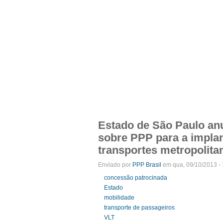
APRESENTAÇÃO
INTEGRANTES
NOT
Menu primário
Estado de São Paulo anu
sobre PPP para a implan
transportes metropolita
Enviado por
PPP Brasil
em qua, 09/10/2013 - 
concessão patrocinada
Estado
mobilidade
transporte de passageiros
VLT