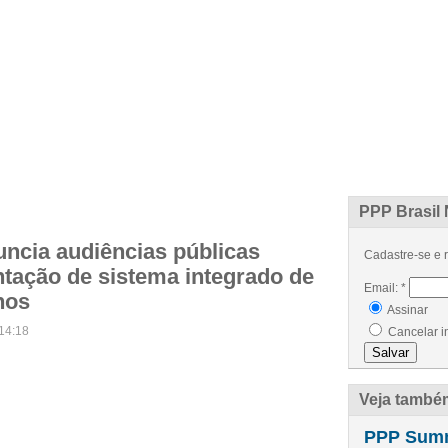
ÍCIAS
ARTIGOS
PROJETOS
EVENTOS
GLOSSÁRIO
CONTATO
PPP Brasil 
ncia audiências públicas
Cadastre-se e r
tação de sistema integrado de
Email:
*
nos
Assinar
14:18
Cancelar i
Veja també
PPP Summi