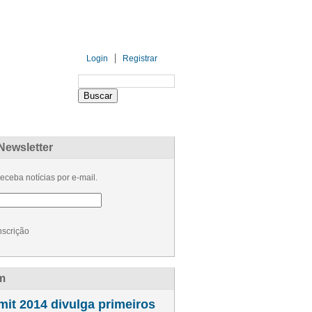
Login
Registrar
PARCEIROS
PATROCINADORES
Newsletter
eceba notícias por e-mail.
nscrição
m
t 2014 divulga primeiros