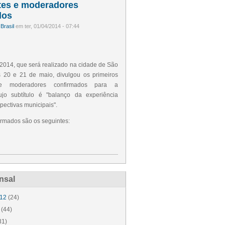
tes e moderadores
dos
Brasil
em ter, 01/04/2014 - 07:44
014, que será realizado na cidade de São
 20 e 21 de maio, divulgou os primeiros
s e moderadores confirmados para a
ujo subtítulo é "balanço da experiência
pectivas municipais".
rmados são os seguintes:
nsal
012
(24)
(44)
31)