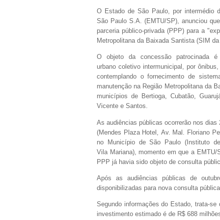
O Estado de São Paulo, por intermédio
São Paulo S.A. (EMTU/SP), anunciou que r
parceria público-privada (PPP) para a "
exp
Metropolitana da Baixada Santista (SIM d
O objeto da concessão patrocinada 
urbano
coletivo intermunicipal, por ônibu
contemplando o fornecimento de siste
manutenção na Região
Metropolitana da 
municípios de Bertioga, Cubatão, Guaru
Vicente e Santos.
As audiências públicas ocorrerão nos dias
(
Mendes Plaza Hotel,
Av. Mal. Floriano Pe
no Município de São Paulo (Instituto
d
Vila
Mariana), momento em que a EMTU/SP
PPP já havia sido objeto de consulta públi
Após as audiências públicas de outubr
disponibilizadas para nova consulta pública
Segundo informações do Estado, trata-se 
investimento estimado é de R$ 688 milhõe