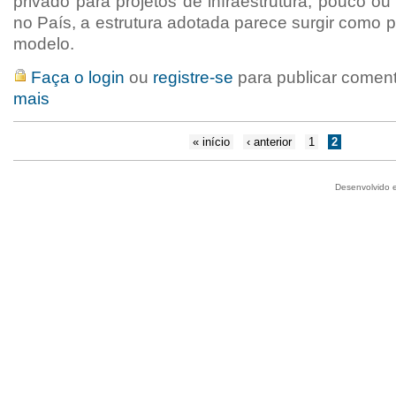
privado para projetos de infraestrutura, pouco o
no País, a estrutura adotada parece surgir como 
modelo.
Faça o login
ou
registre-se
para publicar comen
mais
« início
‹ anterior
1
2
Desenvolvido