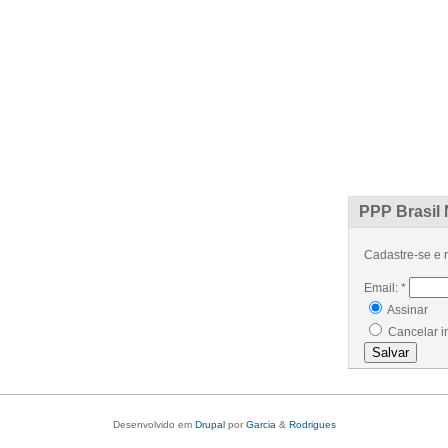
ÍCIAS
ARTIGOS
PROJETOS
EVENTOS
GLOSSÁRIO
CONTATO
PPP Brasil 
Cadastre-se e r
Email:
*
Assinar
Cancelar i
Desenvolvido em
Drupal
por
Garcia
&
Rodrigues