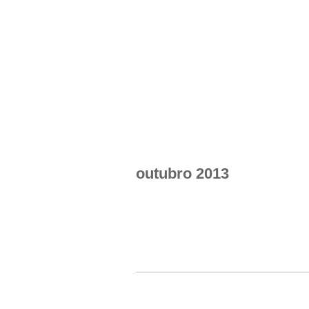
APRESENTAÇÃO
INTEGRANTES
NOT
Menu primário
outubro 2013