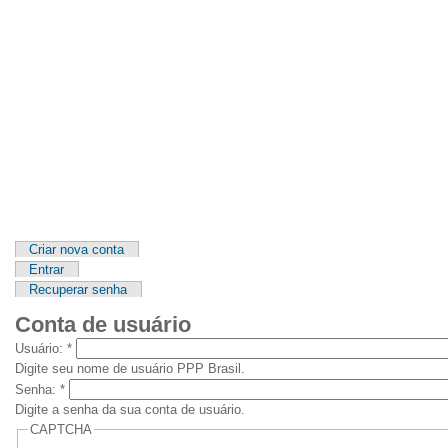
APRESENTAÇÃO
INTEGRANTES
NOTÍCIAS
ARTIGOS
PROJETO
Menu primário
Criar nova conta
Entrar
Recuperar senha
Conta de usuário
Usuário:
*
Digite seu nome de usuário PPP Brasil.
Senha:
*
Digite a senha da sua conta de usuário.
CAPTCHA