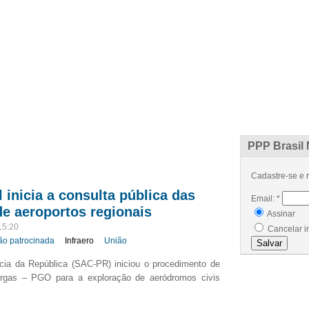
ÍCIAS
ARTIGOS
PROJETOS
EVENTOS
GLOSSÁRIO
CONTATO
PPP Brasil 
Cadastre-se e r
l inicia a consulta pública das
Email:
*
de aeroportos regionais
Assinar
15:20
Cancelar i
ão patrocinada
Infraero
União
ncia da República (SAC-PR) iniciou o procedimento de
orgas – PGO para a exploração de aeródromos civis